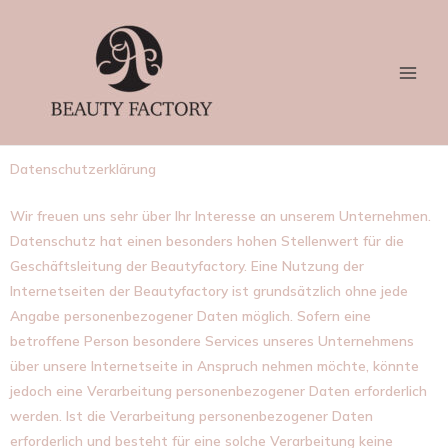
Datenschutzerklärung
Wir freuen uns sehr über Ihr Interesse an unserem Unternehmen.
Datenschutz hat einen besonders hohen Stellenwert für die
Geschäftsleitung der Beautyfactory. Eine Nutzung der
Internetseiten der Beautyfactory ist grundsätzlich ohne jede
Angabe personenbezogener Daten möglich. Sofern eine
betroffene Person besondere Services unseres Unternehmens
über unsere Internetseite in Anspruch nehmen möchte, könnte
jedoch eine Verarbeitung personenbezogener Daten erforderlich
werden. Ist die Verarbeitung personenbezogener Daten
erforderlich und besteht für eine solche Verarbeitung keine